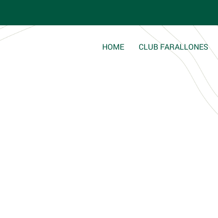
html/wp-content/themes/clubfarallones/single.php
on line
8
HOME
CLUB FARALLONES