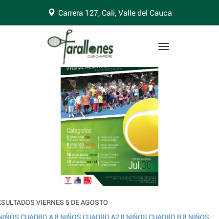
Carrera 127, Cali, Valle del Cauca
arning
: Trying to access array offset on false in
ome/clubfara/public_html/wp-content/themes/clubfarallones/single.
 line
8
Toggle
navigation
ESULTADOS VIERNES 5 DE AGOSTO
 NIÑOS CUADRO A
8 NIÑOS CUADRO A2
8 NIÑOS CUADRO B
8 NIÑOS